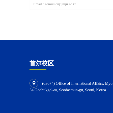
Email : admission@mju.ac.kr
首尔校区
(03674) Office of International Affairs, Myo
34 Geobukgol-ro, Seodaemun-gu, Seoul, Korea