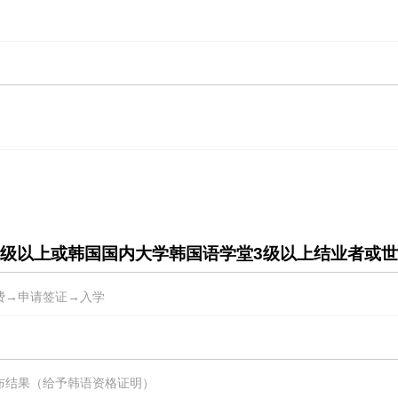
）三级以上或韩国国内大学韩国语学堂3级以上结业者或
费→申请签证→入学
布结果（给予韩语资格证明）