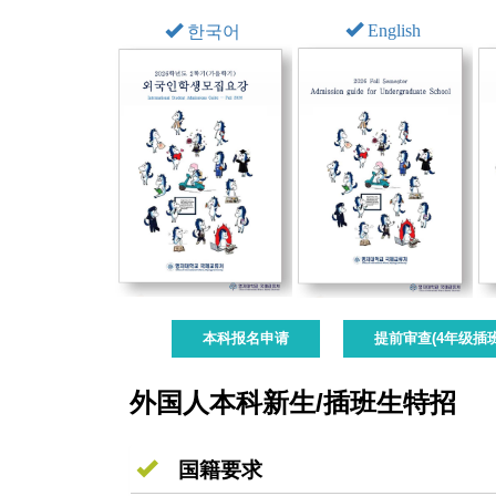
English
한국어
本科报名申请
提前审查(4年级插
外国人本科新生/插班生特招
国籍要求