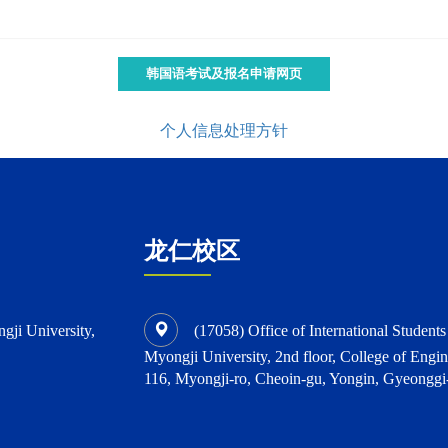
韩国语考试及报名申请网页
个人信息处理方针
龙仁校区
ngji University,
(17058) Office of International Student
Myongji University, 2nd floor, College of Engin
116, Myongji-ro, Cheoin-gu, Yongin, Gyeonggi